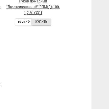
Рукав пожарный
-
"Латексированный" РПМ(Д)-100-
1,2-М-УХЛ1
15 737 ₽
-