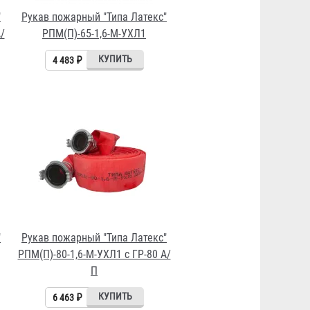
"
Рукав пожарный "Типа Латекс"
/
РПМ(П)-65-1,6-М-УХЛ1
4 483 ₽
"
Рукав пожарный "Типа Латекс"
РПМ(П)-80-1,6-М-УХЛ1 с ГР-80 А/
П
6 463 ₽