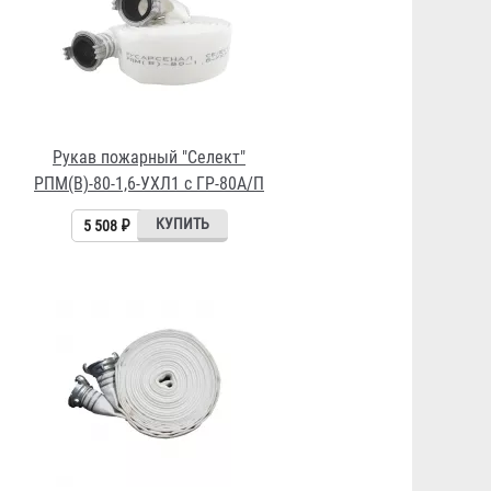
Рукав пожарный "Селект"
РПМ(В)-80-1,6-УХЛ1 c ГР-80А/П
5 508 ₽