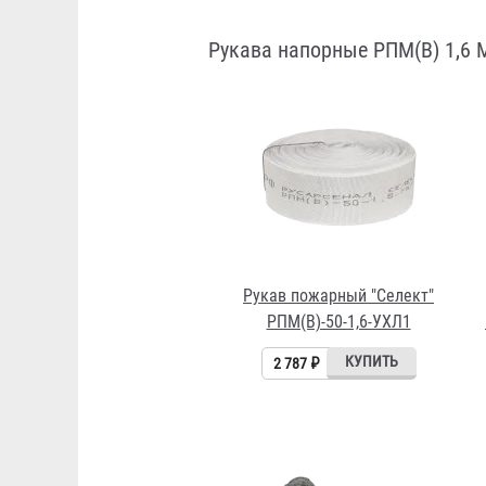
Рукава напорные РПМ(В) 1,6 
Рукав пожарный "Селект"
РПМ(В)-50-1,6-УХЛ1
2 787 ₽