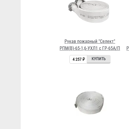
Рукав пожарный "Селект"
РПМ(В)-65-1,6-УХЛ1 c ГР-65А/П
Р
4 257 ₽