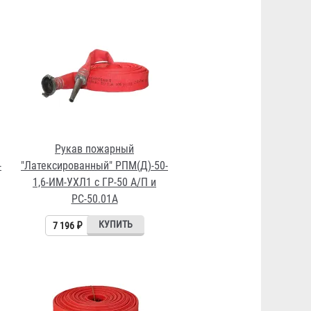
Рукав пожарный
-
"Латексированный" РПМ(Д)-50-
1,6-ИМ-УХЛ1 с ГР-50 А/П и
РС-50.01А
7 196 ₽