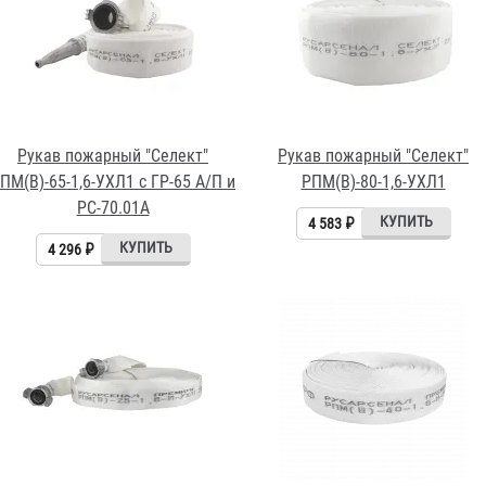
Рукав пожарный "Селект"
Рукав пожарный "Селект"
ПМ(В)-65-1,6-УХЛ1 с ГР-65 А/П и
РПМ(В)-80-1,6-УХЛ1
РС-70.01А
4 583 ₽
4 296 ₽