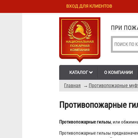
Перейти к
Skip to
ВХОД ДЛЯ КЛИЕНТОВ
основному
navigation
содержанию
ПРИ ПОЖА
КАТАЛОГ
О КОМПАНИИ
Главная
→
Противопожарные муф
Противопожарные ги
Противопожарные гильзы
, или обжимн
Противопожарные гильзы предназначен