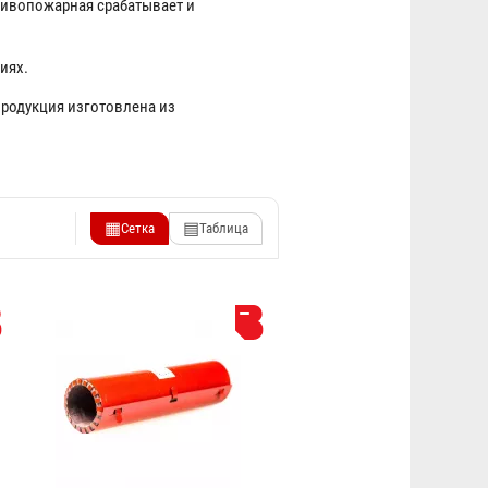
тивопожарная срабатывает и
иях.
родукция изготовлена из
▦
▤
Сетка
Таблица