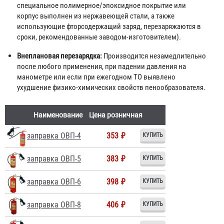
специальное полимерное/эпоксидное покрытие или
корпус выполнен из нержавеющей стали, а также
использующие фторсодержащий заряд, перезаряжаются в
сроки, рекомендованные заводом-изготовителем).
Внеплановая перезарядка:
Производится незамедлительно
после любого применения, при падении давления на
манометре или если при ежегодном ТО выявлено
ухудшение физико-химических свойств пенообразователя.
Наименование
Цена розничная
заправка ОВП-4
353 ₽
заправка ОВП-5
383 ₽
заправка ОВП-6
398 ₽
заправка ОВП-8
406 ₽