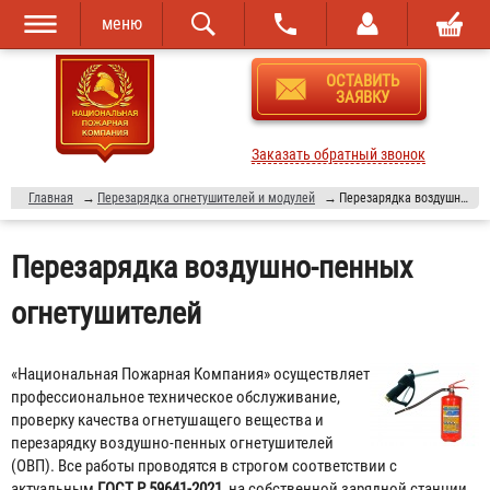
меню
Перейти к
Skip to
ОСТАВИТЬ
основному
navigation
ЗАЯВКУ
содержанию
Заказать обратный звонок
Главная
→
Перезарядка огнетушителей и модулей
→
Перезарядка воздушно-пенных огнетушителей
Перезарядка воздушно-пенных
огнетушителей
«Национальная Пожарная Компания» осуществляет
профессиональное техническое обслуживание,
проверку качества огнетушащего вещества и
перезарядку воздушно-пенных огнетушителей
(ОВП). Все работы проводятся в строгом соответствии с
актуальным
ГОСТ Р 59641-2021
, на собственной зарядной станции