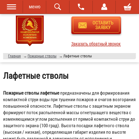
меню
Перейти к
Skip to
ОСТАВИТЬ
основному
navigation
ЗАЯВКУ
содержанию
Заказать обратный звонок
Главная
→
Пожарные стволы
→
Лафетные стволы
Лафетные стволы
Пожарные стволы лафетные
предназначены для формирования
компактной струи воды при тушении пожаров и очагов возгорания
повышенной опасности. Лафетные стволы с защитным экраном
формируют поток распыленной массы огнетушащего вещества с
изменяющимся углом распыления от прямой компактной струи до
защитного экрана (100 град). Высота посадки лафетного ствола
(высокая / низкая), определяющая габарит изделия по высоте
может быть различной в зависимости от исполнения и