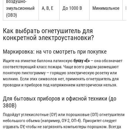
Воздушно-
эмульсионный
A, B, E
До 1000 В
Минимальное
М
(ОВЭ)
Как выбрать огнетушитель для
конкретной электроустановки?
Маркировка: на что смотреть при покупке
Ищите на этикетке баллона латинскую
букву «E»
— она обозначает
соответствующий класс пожара. Чаще всего рядом размещают
понятную пиктограмму — горящую электрическую розетку или
молнию. Если этих символов нет, применять огнетушитель для
проводки и приборов под напряжением категорически нельзя.
Для бытовых приборов и офисной техники (до
380В)
Подойдут углекислотные (ОУ) или порошковые (ОП) огнетушители
небольшого объема (например, ОУ-2, ОП-4). Приоритет следует
отдавать ОУ, чтобы не загрязнять компьютеры порошком. Всегда