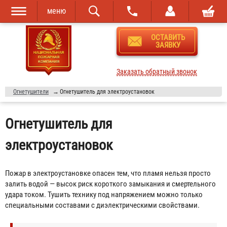
меню
Перейти к
Skip to
ОСТАВИТЬ
основному
navigation
ЗАЯВКУ
содержанию
Заказать обратный звонок
Огнетушители
→
Огнетушитель для электроустановок
Огнетушитель для
электроустановок
Пожар в электроустановке опасен тем, что пламя нельзя просто
залить водой — высок риск короткого замыкания и смертельного
удара током. Тушить технику под напряжением можно только
специальными составами с диэлектрическими свойствами.