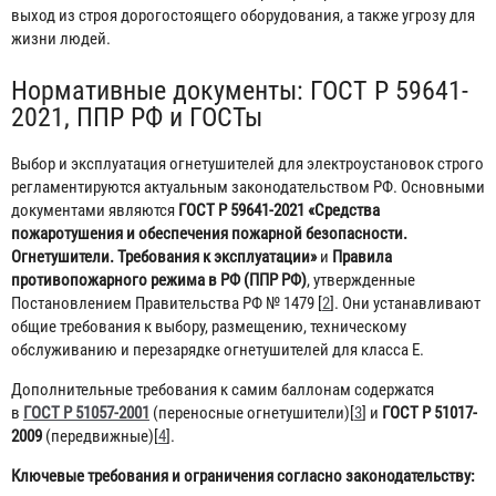
выход из строя дорогостоящего оборудования, а также угрозу для
жизни людей.
Нормативные документы: ГОСТ Р 59641-
2021, ППР РФ и ГОСТы
Выбор и эксплуатация огнетушителей для электроустановок строго
регламентируются актуальным законодательством РФ. Основными
документами являются
ГОСТ Р 59641-2021 «Средства
пожаротушения и обеспечения пожарной безопасности.
Огнетушители. Требования к эксплуатации»
и
Правила
противопожарного режима в РФ (ППР РФ)
, утвержденные
Постановлением Правительства РФ № 1479 [
2
]. Они устанавливают
общие требования к выбору, размещению, техническому
обслуживанию и перезарядке огнетушителей для класса E.
Дополнительные требования к самим баллонам содержатся
в
ГОСТ Р 51057-2001
(переносные огнетушители)[
3
] и
ГОСТ Р 51017-
2009
(передвижные)[
4
].
Ключевые требования и ограничения согласно законодательству: