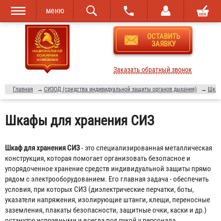
меню
Перейти к
Skip to
ОСТАВИТЬ
основному
navigation
ЗАЯВКУ
содержанию
Заказать обратный звонок
Главная
→
СИЗОД (средства индивидуальной защиты органов дыхания)
→
Шкаф
Шкафы для хранения СИЗ
Шкаф для хранения СИЗ
- это специализированная металлическая
конструкция, которая помогает организовать безопасное и
упорядоченное хранение средств индивидуальной защиты прямо
рядом с электрооборудованием. Его главная задача - обеспечить
условия, при которых СИЗ (диэлектрические перчатки, боты,
указатели напряжения, изолирующие штанги, клещи, переносные
заземления, плакаты безопасности, защитные очки, каски и др.)
останутся исправными и всегда под рукой у персонала.