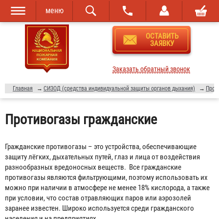
меню
Перейти к
Skip to
ОСТАВИТЬ
основному
navigation
ЗАЯВКУ
содержанию
Заказать обратный звонок
Главная
→
СИЗОД (средства индивидуальной защиты органов дыхания)
→
Прот
Противогазы гражданские
Гражданские противогазы – это устройства, обеспечивающие
защиту лёгких, дыхательных путей, глаз и лица от воздействия
разнообразных вредоносных веществ. Все гражданские
противогазы являются фильтрующими, поэтому использовать их
можно при наличии в атмосфере не менее 18% кислорода, а также
при условии, что состав отравляющих паров или аэрозолей
заранее известен. Широко используется среди гражданского
населения и на предприятиях.