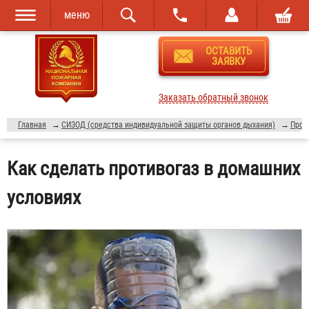
меню
Перейти к
Skip to
ОСТАВИТЬ
основному
navigation
ЗАЯВКУ
содержанию
Заказать обратный звонок
Главная
→
СИЗОД (средства индивидуальной защиты органов дыхания)
→
Прот
Как сделать противогаз в домашних
условиях