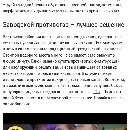
струей холодной воды любую ткань: носовой платок, полотенце,
шарф, отожмите и дышите через ткань, плотно прижав ее ко рту.
Заводской противогаз – лучшее решение
Все приспособления для защиты органов дыхания, сделанные в
кустарных условиях, защитят вас лишь частично. Поэтому лучше
иметь в своем арсенале традиционный гражданский
противогаз
.
Стоит он недорого, места много не занимает, зато выручит в
любую минуту. Какой именно купить противогаз: фильтрующий
или изолирующий, решать вам. Первый защищает от вредных
веществ, второй – от нехватки кислорода. В случае пожара
изолирующий противогаз придется, как нельзя кстати. Возможно,
вы захотите иметь обе модели, что только приветствуется. Самая
популярная модель гражданского противогаза -
ГП-7
. Помните о
своей безопасности и обеспечивайте ее заранее. Позаботьтесь и о
своих близких.