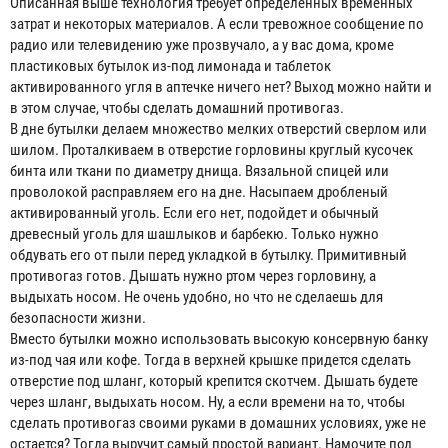
Описанная выше технология требует определенных временных
затрат и некоторых материалов. А если тревожное сообщение по
радио или телевидению уже прозвучало, а у вас дома, кроме
пластиковых бутылок из-под лимонада и таблеток
активированного угля в аптечке ничего нет? Выход можно найти и
в этом случае, чтобы сделать домашний противогаз.
В дне бутылки делаем множество мелких отверстий сверлом или
шилом. Проталкиваем в отверстие горловины круглый кусочек
бинта или ткани по диаметру днища. Вязальной спицей или
проволокой расправляем его на дне. Насыпаем дробленый
активированный уголь. Если его нет, подойдет и обычный
древесный уголь для шашлыков и барбекю. Только нужно
обдувать его от пыли перед укладкой в бутылку. Примитивный
противогаз готов. Дышать нужно ртом через горловину, а
выдыхать носом. Не очень удобно, но что не сделаешь для
безопасности жизни.
Вместо бутылки можно использовать высокую консервную банку
из-под чая или кофе. Тогда в верхней крышке придется сделать
отверстие под шланг, который крепится скотчем. Дышать будете
через шланг, выдыхать носом. Ну, а если времени на то, чтобы
сделать противогаз своими руками в домашних условиях, уже не
остается? Тогда выручит самый простой вариант. Намочите под