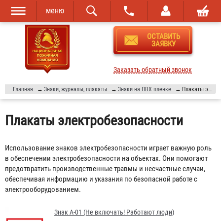
меню
Перейти к
Skip to
ОСТАВИТЬ
основному
navigation
ЗАЯВКУ
содержанию
Заказать обратный звонок
Главная
→
Знаки, журналы, плакаты
→
Знаки на ПВХ пленке
→
Плакаты электробезопасности
Плакаты электробезопасности
Использование знаков электробезопасности играет важную роль
в обеспечении электробезопасности на объектах. Они помогают
предотвратить производственные травмы и несчастные случаи,
обеспечивая информацию и указания по безопасной работе с
электрооборудованием.
Знак A-01 (Не включать! Работают люди)