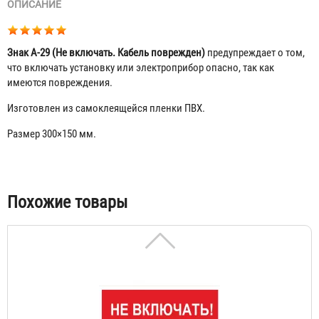
ОПИСАНИЕ
Знак A-29 (Не включать. Кабель поврежден)
предупреждает о том,
что включать установку или электроприбор опасно, так как
имеются повреждения.
Изготовлен из самоклеящейся пленки ПВХ.
Размер 300×150 мм.
Знак A-01 (Не включать! Работают люди)
56 ₽
Табы
Похожие товары