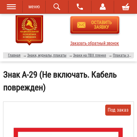
меню
Перейти к
Skip to
ОСТАВИТЬ
основному
navigation
ЗАЯВКУ
содержанию
Заказать обратный звонок
Главная
→
Знаки, журналы, плакаты
→
Знаки на ПВХ пленке
→
Плакаты электробезопасности
Знак A-29 (Не включать. Кабель
поврежден)
Под заказ