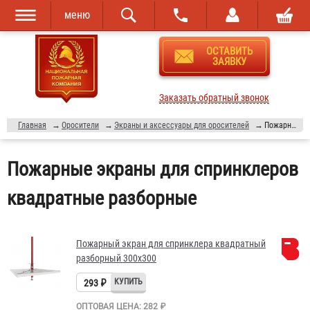
меню
Перейти к
Skip to
ОСТАВИТЬ
основному
navigation
ЗАЯВКУ
содержанию
Заказать обратный звонок
Главная
→
Оросители
→
Экраны и аксессуары для оросителей
→
Пожарные экраны для спринклеров квадратные разборные
Пожарные экраны для спринклеров
квадратные разборные
Пожарный экран для спринклера квадратный
разборный 300х300
293 ₽
ОПТОВАЯ ЦЕНА: 282 ₽