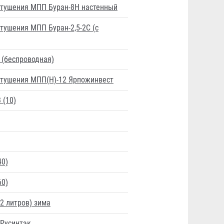
тушения МПП Буран-8Н настенный
ушения МПП Буран-2,5-2C (с
 (беспроводная)
тушения МПП(Н)-12 Ярпожинвест
 (10)
40)
60)
2 литров) зима
 Русинтэк