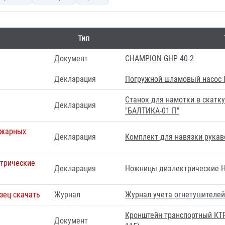
Тип
Документ
CHAMPION GHP 40-2
Декларация
Погружной шламовый насос
Станок для намотки в скатк
Декларация
"БАЛТИКА-01 П"
ожарных
Декларация
Комплект для навязки рукав
трические
Декларация
Ножницы диэлектрические Н
зец скачать
Журнал
Журнал учета огнетушителей
Кронштейн транспортный КТР
.
Документ