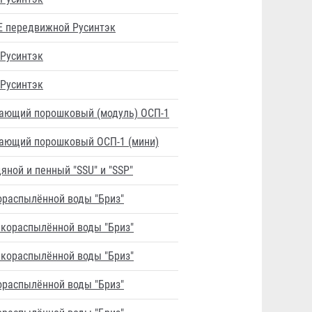
Е передвижной Русинтэк
 Русинтэк
 Русинтэк
ающий порошковый (модуль) ОСП-1
ающий порошковый ОСП-1 (мини)
ной и пенный "SSU" и "SSP"
ораспылённой воды "Бриз"
нкораспылённой воды "Бриз"
нкораспылённой воды "Бриз"
ораспылённой воды "Бриз"