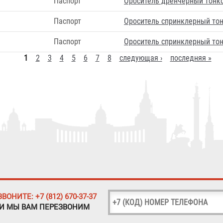
Паспорт
Ороситель дренчерный тонк
Паспорт
Ороситель спринклерный то
Паспорт
Ороситель спринклерный то
1
2
3
4
5
6
7
8
следующая ›
последняя »
ЗВОНИТЕ: +7 (812) 670-37-37
 И МЫ ВАМ ПЕРЕЗВОНИМ