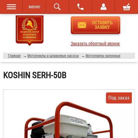
меню
Перейти к
Skip to
ОСТАВИТЬ
основному
navigation
ЗАЯВКУ
содержанию
Заказать обратный звонок
Главная
→
Мотопомпы и шламовые насосы
→
Мотопомпы напорные
KOSHIN SERH-50B
Под заказ