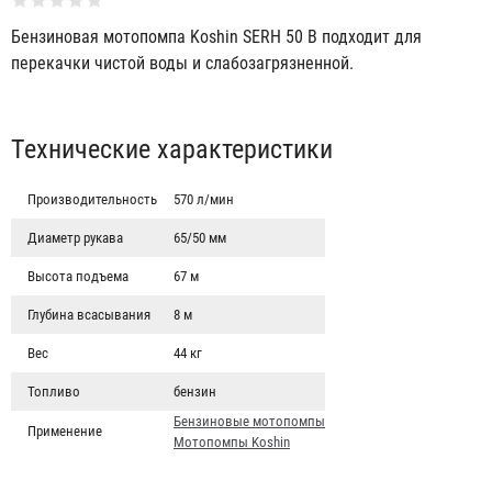
Бензиновая мотопомпа Koshin SERH 50 B подходит для
перекачки чистой воды и слабозагрязненной.
Табы
Технические характеристики
Производительность
570 л/мин
Диаметр рукава
65/50 мм
Высота подъема
67 м
Глубина всасывания
8 м
Вес
44 кг
Топливо
бензин
KOSHIN SEM-50V
Бензиновые мотопомпы
Применение
Мотопомпы Koshin
162 732 ₽