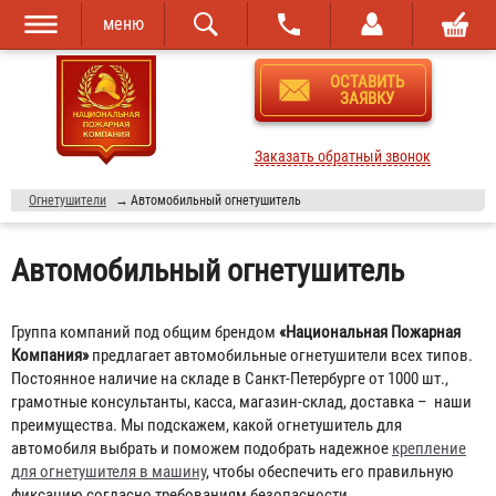
меню
Перейти к
Skip to
ОСТАВИТЬ
основному
navigation
ЗАЯВКУ
содержанию
Заказать обратный звонок
Огнетушители
→
Автомобильный огнетушитель
Автомобильный огнетушитель
Группа компаний под общим брендом
«Национальная Пожарная
Компания»
предлагает автомобильные огнетушители всех типов.
Постоянное наличие на складе в Санкт-Петербурге от 1000 шт.,
грамотные консультанты, касса, магазин-склад, доставка – наши
преимущества. Мы подскажем, какой огнетушитель для
автомобиля выбрать и поможем подобрать надежное
крепление
для огнетушителя в машину
, чтобы обеспечить его правильную
фиксацию согласно требованиям безопасности.