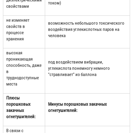
диэлектрическими
током)
свойствами
не изменяет
возможность небольшого токсического
свойств в
воздействия углекислотных паров на
процессе
человека
хранения
высокая
проникающая
под воздействием вибрации,
способность, даже
углекислота понемногу немного
в
"стравливает" из баллона
труднодоступные
места
Плюсы
порошковых
Минусы порошковых закачных
закачных
огнетушителей:
огнетушителей:
В связи с