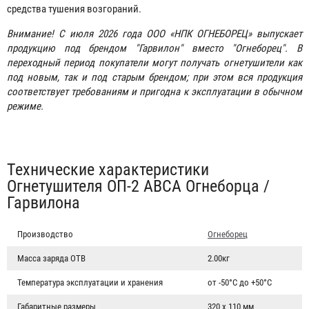
средства тушения возгораний.
Внимание! С июля 2026 года ООО «НПК ОГНЕБОРЕЦ» выпускает
продукцию под брендом "Гарвилон" вместо "Огнеборец". В
переходный период покупатели могут получать огнетушители как
под новым, так и под старым брендом; при этом вся продукция
соответствует требованиям и пригодна к эксплуатации в обычном
режиме.
Табы
Технические характеристики
Огнетушителя ОП-2 АВСА Огнеборца /
Гарвилона
Производство
Огнеборец
Масса заряда ОТВ
2.00кг
Температура эксплуатации и хранения
от -50°С до +50°С
Габаритные размеры
320 х 110 мм