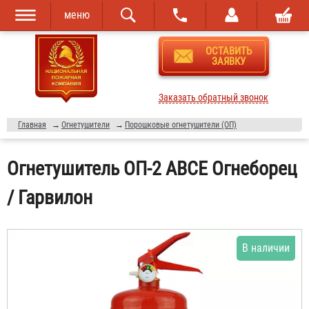
меню
Перейти к
Skip to
ОСТАВИТЬ
основному
navigation
ЗАЯВКУ
содержанию
Заказать обратный звонок
Главная
→
Огнетушители
→
Порошковые огнетушители (ОП)
Огнетушитель ОП-2 АВСЕ Огнеборец
/ Гарвилон
В наличии