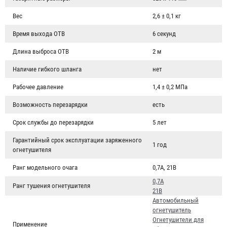
Вес
2,6 ± 0,1 кг
Время выхода ОТВ
6 секунд
Длина выброса ОТВ
2 м
Наличие гибкого шланга
нет
Рабочее давление
1,4 ± 0,2 МПа
Возможность перезарядки
есть
Срок службы до перезарядки
5 лет
Гарантийный срок эксплуатации заряженного
1 год
огнетушителя
Ранг модельного очага
0,7A, 21B
0,7A
Ранг тушения огнетушителя
21В
Автомобильный
огнетушитель
Огнетушители для
Применение