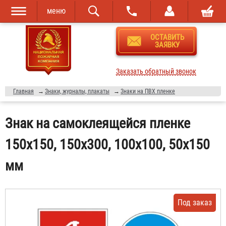
меню
Перейти к
Skip to
ОСТАВИТЬ
основному
navigation
ЗАЯВКУ
содержанию
Заказать обратный звонок
Главная
→
Знаки, журналы, плакаты
→
Знаки на ПВХ пленке
Знак на самоклеящейся пленке
150х150, 150х300, 100х100, 50х150
мм
Под заказ