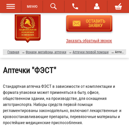
меню
Перейти к
Skip to
ОСТАВИТЬ
основному
navigation
ЗАЯВКУ
содержанию
Заказать обратный звонок
Главная
→
Фонари, мегафоны, аптечки
→
Аптечки первой помощи
→
Аптечки "ФЭСТ"
Аптечки "ФЭСТ"
Стандартная аптечка ФЭСТ в зависимости от комплектации и
формата упаковки может применяться в быту, офисе,
общественном здании, на производстве, для оснащения
автотранспорта. Наборы средств первой помощи
регламентированы законодательно, включают лекарственные и
кровоостанавливающие препараты, перевязочные материалы и
простейшие медицинские приспособления.