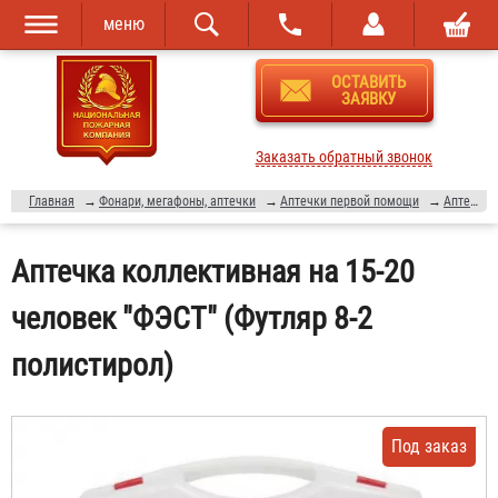
меню
Перейти к
Skip to
ОСТАВИТЬ
основному
navigation
ЗАЯВКУ
содержанию
Заказать обратный звонок
Главная
→
Фонари, мегафоны, аптечки
→
Аптечки первой помощи
→
Аптечки "ФЭСТ"
Аптечка коллективная на 15-20
человек "ФЭСТ" (Футляр 8-2
полистирол)
Под заказ