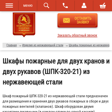
меню
Перейти к
Skip to
ОСТАВИТЬ
основному
navigation
ЗАЯВКУ
содержанию
Заказать обратный звонок
Главная
→
Изделия из нержавеющей стали
→
Шкафы пожарные из нержавеюще
Шкафы пожарные для двух кранов и
двух рукавов (ШПК-320-21) из
нержавеющей стали
Шкаф пожарный ШПК-320-21 из нержавеющей стали предназначен
для размещения и хранения двух рукавов пожарных в сборе и двух
пожарных вентилей (клапанов). Шкаф оборудован двумя
кассетами рукавными (в каждом отсеке по одной кассете).