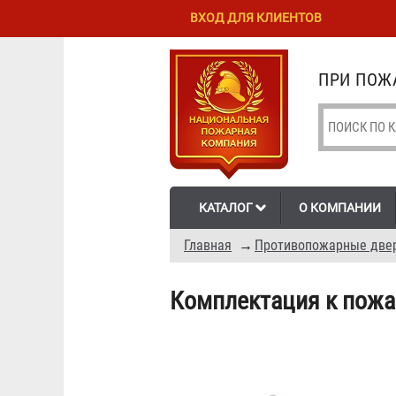
Перейти к
Skip to
ВХОД ДЛЯ КЛИЕНТОВ
основному
navigation
содержанию
ПРИ ПОЖА
КАТАЛОГ
О КОМПАНИИ
Главная
→
Противопожарные две
Комплектация к пож