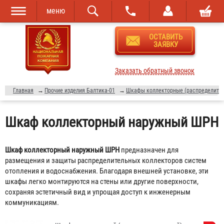
меню
Перейти к
Skip to
ОСТАВИТЬ
основному
navigation
ЗАЯВКУ
содержанию
Заказать обратный звонок
Главная
→
Прочие изделия Балтика-01
→
Шкафы коллекторные (распределите
Шкаф коллекторный наружный ШРН
Шкаф коллекторный наружный ШРН
предназначен для
размещения и защиты распределительных коллекторов систем
отопления и водоснабжения. Благодаря внешней установке, эти
шкафы легко монтируются на стены или другие поверхности,
сохраняя эстетичный вид и упрощая доступ к инженерным
коммуникациям.