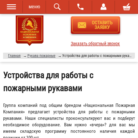
меню
Перейти к
Skip to
ОСТАВИТЬ
основному
navigation
ЗАЯВКУ
содержанию
Заказать обратный звонок
Главная
→
Рукава пожарные
→
Устройства для работы с пожарными рукавами
Устройства для работы с
пожарными рукавами
Группа компаний под общим брендом «Национальная Пожарная
Компания» предлагает устройства для работы с пожарными
рукавами. Наши специалисты проконсультируют вас и подберут
необходимое оборудование. Вам нужно «вчера»? для вас мы
имеем складскую программу постоянного наличия каждой
позиции от 100 шт.