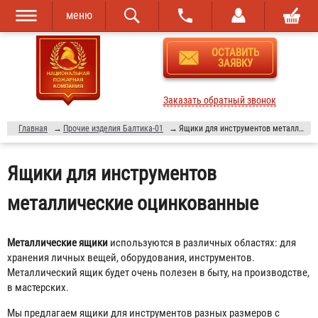
меню
Перейти к
Skip to
ОСТАВИТЬ
основному
navigation
ЗАЯВКУ
содержанию
Заказать обратный звонок
Главная
→
Прочие изделия Балтика-01
→
Ящики для инструментов металлические оцинкованные
Ящики для инструментов
металлические оцинкованные
Металлические ящики
используются в различных областях: для
хранения личных вещей, оборудования, инструментов.
Металлический ящик будет очень полезен в быту, на производстве,
в мастерских.
Мы предлагаем ящики для инструментов разных размеров с