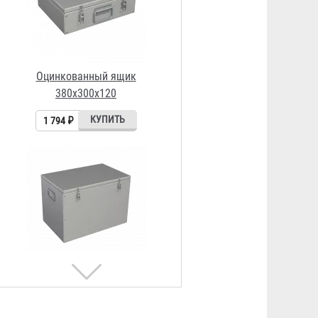
Оцинкованный ящик
550х350х380
2 587 ₽
Ящик для инструмента
металлический 420x200x200