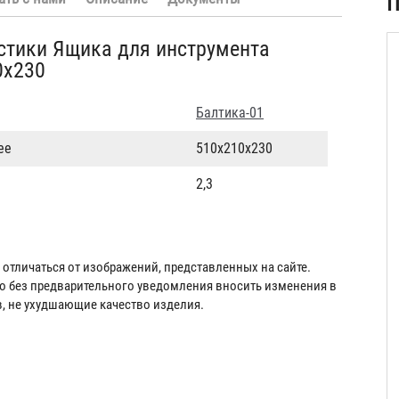
П
стики Ящика для инструмента
0x230
Балтика-01
ее
510х210х230
2,3
отличаться от изображений, представленных на сайте.
во без предварительного уведомления вносить изменения в
в, не ухудшающие качество изделия.