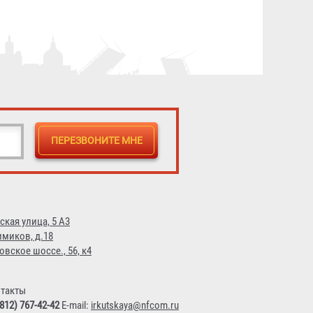
2 990 ₽
ская улица, 5 А3
имиков, д.18
овское шоссе., 56, к4
такты
(812) 767-42-42
E-mail:
irkutskaya@nfcom.ru