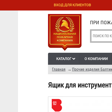
Перейти к
Skip to
ВХОД ДЛЯ КЛИЕНТОВ
основному
navigation
содержанию
ПРИ ПОЖА
КАТАЛОГ
О КОМПАНИИ
Главная
→
Прочие изделия Балтик
Ящик для инструмент