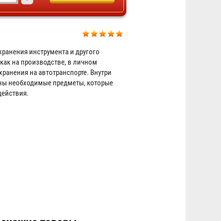
хранения инструмента и другого
как на производстве, в личном
Оцинкованный ящик
 хранения на автотранспорте. Внутри
ны необходимые предметы, которые
380х300х320
действия.
2 158 ₽
Оцинкованный ящик