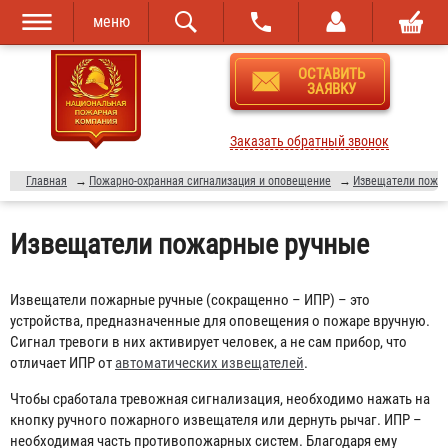
меню
Перейти к
Skip to
ОСТАВИТЬ
основному
navigation
ЗАЯВКУ
содержанию
Заказать обратный звонок
Главная
→
Пожарно-охранная сигнализация и оповещение
→
Извещатели пожа
Извещатели пожарные ручные
Извещатели пожарные ручные (сокращенно – ИПР) – это
устройства, предназначенные для оповещения о пожаре вручную.
Сигнал тревоги в них активирует человек, а не сам прибор, что
отличает ИПР от
автоматических извещателей
.
Чтобы сработала тревожная сигнализация, необходимо нажать на
кнопку ручного пожарного извещателя или дернуть рычаг. ИПР –
необходимая часть противопожарных систем. Благодаря ему