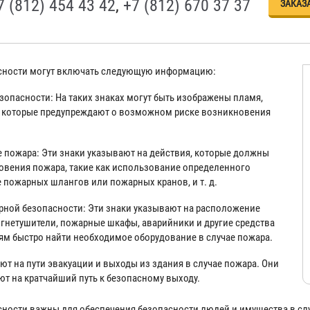
7 (812) 454 43 42
,
+7 (812) 670 37 37
ЗАКАЗ
асности могут включать следующую информацию:
опасности: На таких знаках могут быть изображены пламя,
, которые предупреждают о возможном риске возникновения
ае пожара: Эти знаки указывают на действия, которые должны
овения пожара, такие как использование определенного
 пожарных шлангов или пожарных кранов, и т. д.
рной безопасности: Эти знаки указывают на расположение
огнетушители, пожарные шкафы, аварийники и другие средства
м быстро найти необходимое оборудование в случае пожара.
ют на пути эвакуации и выходы из здания в случае пожара. Они
ют на кратчайший путь к безопасному выходу.
сности важны для обеспечения безопасности людей и имущества в сл