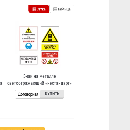
▦
▤
Сетка
Таблица
Знак на металле
а
светоотражающий «нестандарт»
Договорная