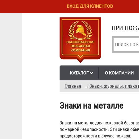
Перейти к
Skip to
ВХОД ДЛЯ КЛИЕНТОВ
основному
navigation
содержанию
ПРИ ПОЖА
КАТАЛОГ
О КОМПАНИИ
Главная
→
Знаки, журналы, плака
Знаки на металле
Знаки на металле для пожарной безопа
пожарной безопасности. Эти знаки обы
предосторожности в случае пожара.