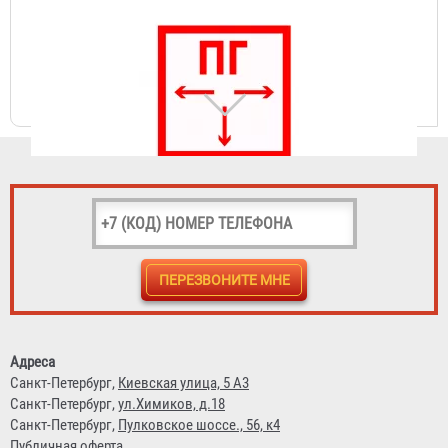
Знак светоотражающий на металле Пожарный Гидрант
(300х300 мм)
600 ₽
Адреса
Знак светоотражающий на металле Пожарный
Санкт-Петербург,
Киевская улица, 5 А3
водоисточник (300х300 мм)
Санкт-Петербург,
ул.Химиков, д.18
Санкт-Петербург,
Пулковское шоссе., 56, к4
600 ₽
Публичная оферта