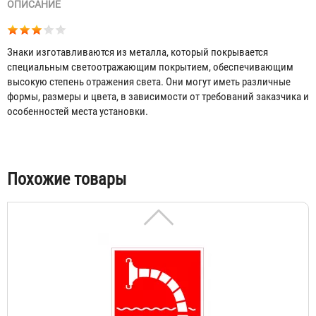
ОПИСАНИЕ
Знаки изготавливаются из металла, который покрывается
специальным светоотражающим покрытием, обеспечивающим
высокую степень отражения света. Они могут иметь различные
Знак светоотражающий на металле Пожарный Гидрант
формы, размеры и цвета, в зависимости от требований заказчика и
(300х300 мм)
особенностей места установки.
600 ₽
Табы
Похожие товары
Знак светоотражающий на металле Пожарный
водоисточник (300х300 мм)