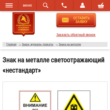
меню
Перейти к
Skip to
ОСТАВИТЬ
основному
navigation
ЗАЯВКУ
содержанию
Заказать обратный звонок
Главная
→
Знаки, журналы, плакаты
→
Знаки на металле
Знак на металле светоотражающий
«нестандарт»