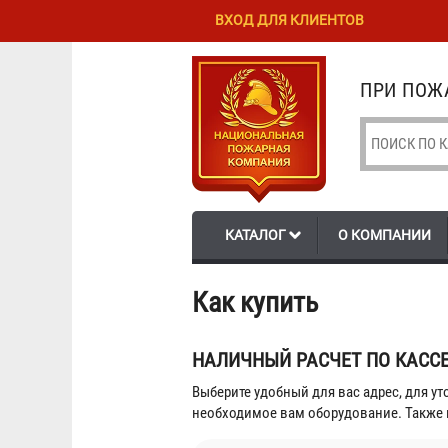
Перейти к
Skip to
ВХОД ДЛЯ КЛИЕНТОВ
основному
navigation
содержанию
ПРИ ПОЖА
КАТАЛОГ
О КОМПАНИИ
Как купить
НАЛИЧНЫЙ РАСЧЕТ ПО КАСС
Выберите удобный для вас адрес, для у
необходимое вам оборудование. Также 