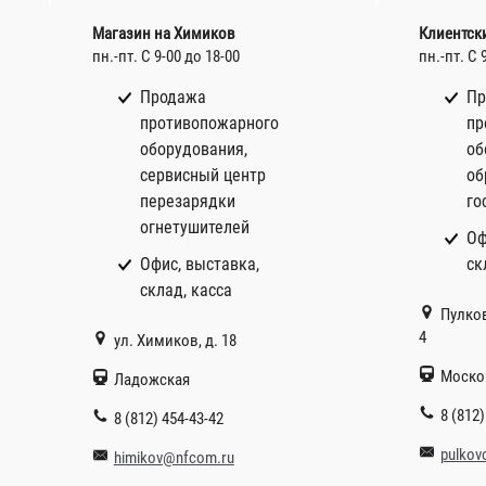
Магазин на Химиков
Клиентск
пн.-пт. С 9-00 до 18-00
пн.-пт. С 
Продажа
Пр
противопожарного
пр
оборудования,
об
сервисный центр
об
перезарядки
го
огнетушителей
Оф
Офис, выставка,
ск
склад, касса
Пулков
4
ул. Химиков, д. 18
Моско
Ладожская
8 (812)
8 (812) 454-43-42
pulkov
himikov@nfcom.ru