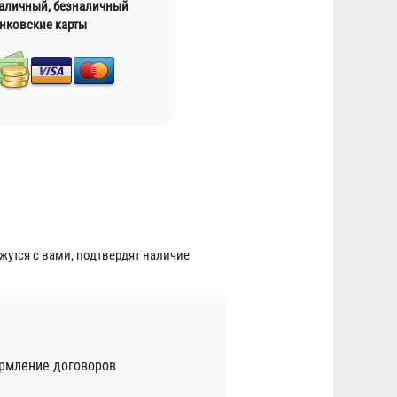
наличный, безналичный
анковские карты
утся с вами, подтвердят наличие
ормление договоров