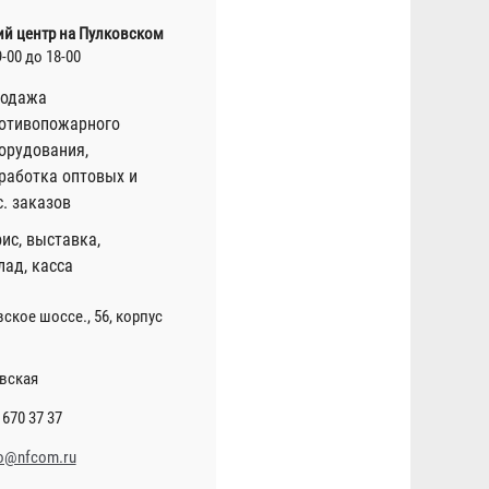
ий центр на Пулковском
9-00 до 18-00
одажа
отивопожарного
орудования,
работка оптовых и
с. заказов
ис, выставка,
лад, касса
ское шоссе., 56, корпус
вская
 670 37 37
o@nfcom.ru