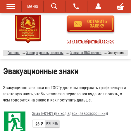
меню
Перейти к
Skip to
ОСТАВИТЬ
основному
navigation
ЗАЯВКУ
содержанию
Заказать обратный звонок
Главная
→
Знаки, журналы, плакаты
→
Знаки на ПВХ пленке
→
Эвакуационные знаки
Эвакуационные знаки
Эвакуационные знаки по ГОСТу должны содержать графическую и
текстовую часть, чтобы человек с первого взгляда мог понять, о
чем говорится на знаке и как поступать дальше.
Знак Е-01-01 (Выход здесь (левосторонний))
23 ₽