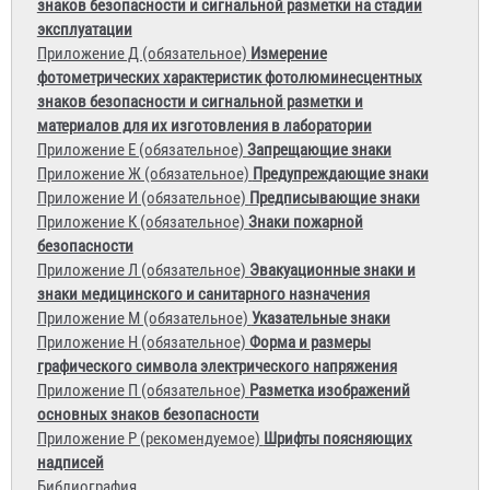
знаков безопасности и сигнальной разметки на стадии
эксплуатации
Приложение Д (обязательное)
Измерение
фотометрических характеристик фотолюминесцентных
знаков безопасности и сигнальной разметки и
материалов для их изготовления в лаборатории
Приложение Е (обязательное)
Запрещающие знаки
Приложение Ж (обязательное)
Предупреждающие знаки
Приложение И (обязательное)
Предписывающие знаки
Приложение К (обязательное)
Знаки пожарной
безопасности
Приложение Л (обязательное)
Эвакуационные знаки и
знаки медицинского и санитарного назначения
Приложение М (обязательное)
Указательные знаки
Приложение Н (обязательное)
Форма и размеры
графического символа электрического напряжения
Приложение П (обязательное)
Разметка изображений
основных знаков безопасности
Приложение Р (рекомендуемое)
Шрифты поясняющих
надписей
Библиография