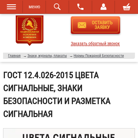
меню
Перейти к
Skip to
ОСТАВИТЬ
основному
navigation
ЗАЯВКУ
содержанию
Заказать обратный звонок
Главная
→
Знаки, журналы, плакаты
→
Нормы Пожарной Безопасности
ГОСТ 12.4.026-2015 ЦВЕТА
СИГНАЛЬНЫЕ, ЗНАКИ
БЕЗОПАСНОСТИ И РАЗМЕТКА
СИГНАЛЬНАЯ