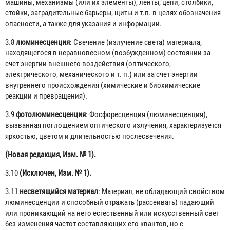
машины, механизмы (или их элементы), ленты, цепи, столбики,
стойки, заградительные барьеры, щиты и т.п. в целях обозначения
опасности, а также для указания и информации.
3.8
люминесценция
: Свечение (излучение света) материала,
находящегося в неравновесном (возбужденном) состоянии за
счет энергии внешнего воздействия (оптического,
электрического, механического и т. п.) или за счет энергии
внутреннего происхождения (химические и биохимические
реакции и превращения).
3.9
фотолюминесценция
: Фосфоресценция (люминесценция),
вызванная поглощением оптического излучения, характеризуется
яркостью, цветом и длительностью послесвечения.
(Новая редакция, Изм. № 1).
3.10
(Исключен, Изм. № 1).
3.11
несветящийся материал
: Материал, не обладающий свойством
люминесценции и способный отражать (рассеивать) падающий
или проникающий на него естественный или искусственный свет
без изменения частот составляющих его квантов, но с