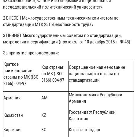
«Экожилсервис», ФГБОУ ВПО «Пермский национальный
исследовательский политехнический университет»
2 ВНЕСЕН Межгосударственным техническим комитетом по
стандартизации МТК 251 «Безопасность труда»
3 ПРИНЯТ Межгосударственным советом по стандартизации,
метрологии и сертификации (протокол от 10 декабря 2015 г. № 48)
За принятие проголосовали:
Краткое
Код страны
Сокращенное наименование
наименование
по МК (ISO
национального органа по
страны по MK (ISO
3166) 004-97
стандартизации
3166) 004-97
Минэкономики Республики
Армения
AM
Армения
Госстандарт Республики
Казахстан
KZ
Казахстан
Киргизия
KG
Кыргызстандарт