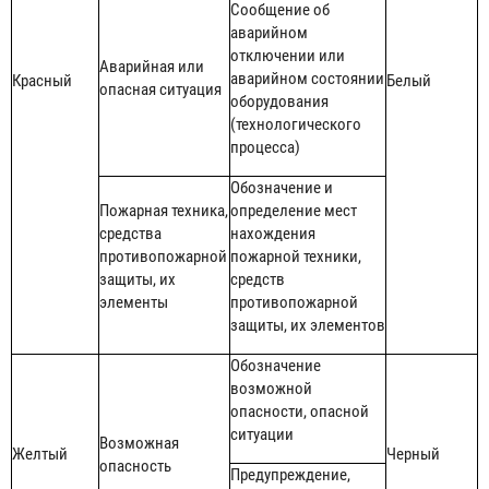
Сообщение об
аварийном
отключении или
Аварийная или
аварийном состоянии
Красный
Белый
опасная ситуация
оборудования
(технологического
процесса)
Обозначение и
Пожарная техника,
определение мест
средства
нахождения
противопожарной
пожарной техники,
защиты, их
средств
элементы
противопожарной
защиты, их элементов
Обозначение
возможной
опасности, опасной
ситуации
Возможная
Желтый
Черный
опасность
Предупреждение,