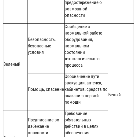
предостережение о
возможной
опасности
Сообщение о
нормальной работе
Безопасность,
оборудования,
безопасные
нормальном
условия
состоянии
технологического
Зеленый
процесса
Обозначение пути
эвакуации, аптечек,
Помощь, спасение
кабинетов, средств по
Белый
оказанию первой
помощи
Требование
Предписание во
обязательных
избежание
действий в целях
опасности
обеспечения