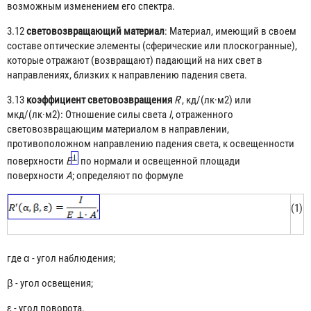
возможным изменением его спектра.
3.12
световозвращающий материал
: Материал, имеющий в своем
составе оптические элементы (сферические или плоскогранные),
которые отражают (возвращают) падающий на них свет в
направлениях, близких к направлению падения света.
3.13
коэффициент световозвращения
R
', кд/(лк·м
2
) или
мкд/(лк·м
2
): Отношение силы света
I
, отраженного
световозвращающим материалом в направлении,
противоположном направлению падения света, к освещенности
поверхности
E
по нормали и освещенной площади
поверхности
A
; определяют по формуле
(1)
где α - угол наблюдения;
β - угол освещения;
ε - угол поворота.