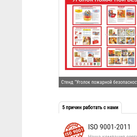
Стенд "Уголок пожарной безопаснос
5 причин работать с нами
(активн
Табы
вкладка
ISO 9001-2011
Наша компания серт