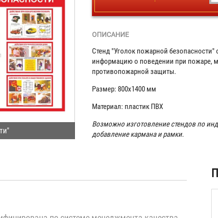
ОПИСАНИЕ
Стенд "Уголок пожарной безопасности"
информацию о поведении при пожаре, м
противопожарной защиты.
Размер: 800х1400 мм
Материал: пластик ПВХ
Возможно изготовление стендов по инд
ти"
добавление кармана и рамки.
ая
П
)
ифицирована по системе менеджмента качества