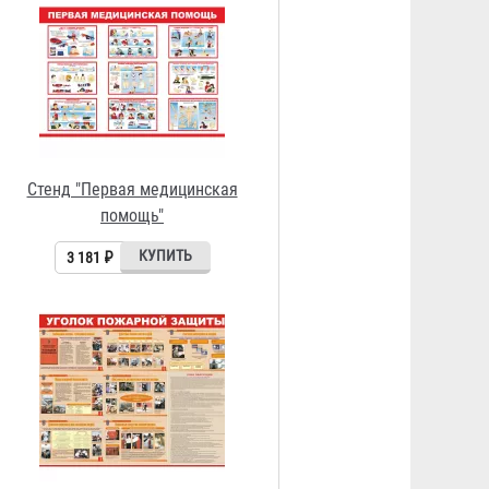
Стенд "Уголок пожарной защиты"
с местом для плана эвакуации
Договорная