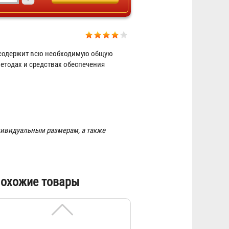
Стенд "Умей действовать при
пожаре"
 содержит всю необходимую общую
5 051 ₽
етодах и средствах обеспечения
ивидуальным размерам, а также
Cтенд "Первая медицинская
охожие товары
помощь"
3 181 ₽