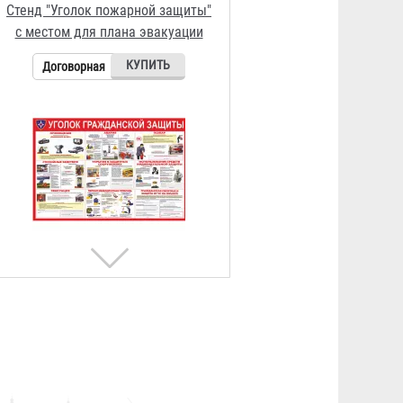
Стенд "Уголок гражданской
защиты"
3 352 ₽
Стенд "Разновидности
огнетушителей"
3 744 ₽