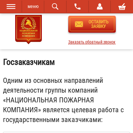
меню
Перейти к
Skip to
ОСТАВИТЬ
основному
navigation
ЗАЯВКУ
содержанию
Заказать обратный звонок
Госзаказчикам
Одним из основных направлений
деятельности группы компаний
«НАЦИОНАЛЬНАЯ ПОЖАРНАЯ
КОМПАНИЯ» является целевая работа с
государственными заказчиками: