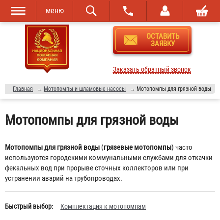
меню
Перейти к
Skip to
ОСТАВИТЬ
основному
navigation
ЗАЯВКУ
содержанию
Заказать обратный звонок
Главная
→
Мотопомпы и шламовые насосы
→
Мотопомпы для грязной воды
Мотопомпы для грязной воды
Мотопомпы для грязной воды
(
грязевые мотопомпы
) часто
используются городскими коммунальными службами для откачки
фекальных вод при прорыве сточных коллекторов или при
устранении аварий на трубопроводах.
Быстрый выбор:
Комплектация к мотопомпам