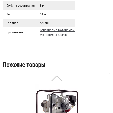
Глубина всасывания
8 м
Вес
58 кг
Топливо
бензин
KOSHIN КТH-50 X
Бензиновые мотопомпы
Применение
Мотопомпы Koshin
295 870 ₽
Похожие товары
KOSHIN KTH-100 X
665 707 ₽