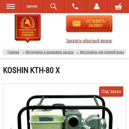
меню
Перейти к
Skip to
ОСТАВИТЬ
основному
navigation
ЗАЯВКУ
содержанию
Заказать обратный звонок
Главная
→
Мотопомпы и шламовые насосы
→
Мотопомпы для грязной воды
KOSHIN KTH-80 X
Под заказ