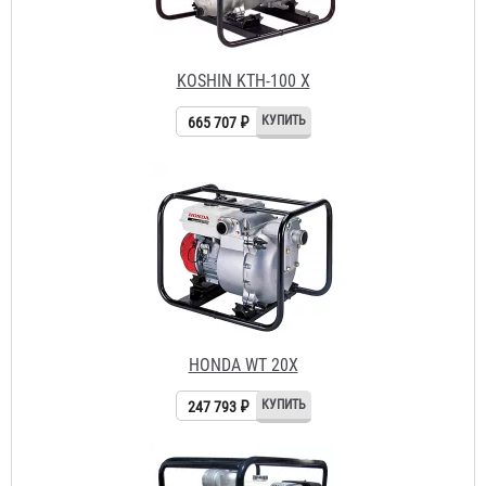
HONDA WТ 20Х
247 793 ₽
DAISHIN SWT-100 HX