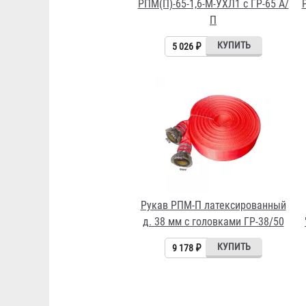
РПМ(П)-65-1,6-М-УХЛ1 с ГР-65 А/
П
5 026 ₽
Рукав РПМ-П латексированный
д. 38 мм с головками ГР-38/50
9 178 ₽