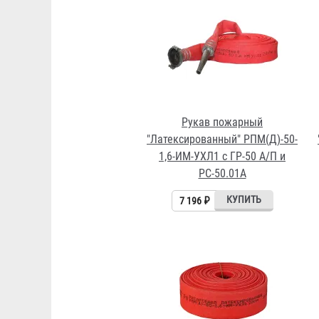
Рукав пожарный
"Латексированный" РПМ(Д)-50-
1,6-ИМ-УХЛ1 с ГР-50 А/П и
РС-50.01А
7 196 ₽