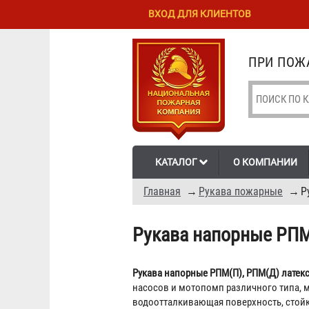
Перейти к
Skip to
ВХОД ДЛЯ КЛИЕНТОВ
основному
navigation
содержанию
ПРИ ПОЖА
КАТАЛОГ
О КОМПАНИИ
Главная
→
Рукава пожарные
→
Р
Рукава напорные РПМ
Рукава напорные РПМ(П), РПМ(Д) лате
насосов и мотопомп различного типа, 
водоотталкивающая поверхность, стойк