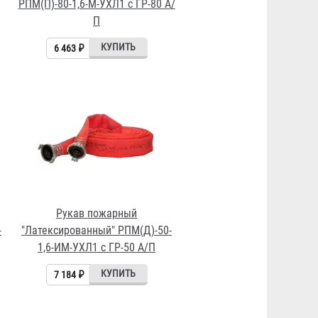
РПМ(П)-80-1,6-М-УХЛ1 с ГР-80 А/
П
6 463 ₽
Рукав пожарный
-
"Латексированный" РПМ(Д)-50-
1,6-ИМ-УХЛ1 с ГР-50 А/П
7 184 ₽