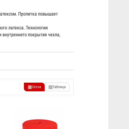
латексом. Пропитка повышает
го латекса. Технология
 внутреннего покрытия чехла,
▦
▤
Сетка
Таблица