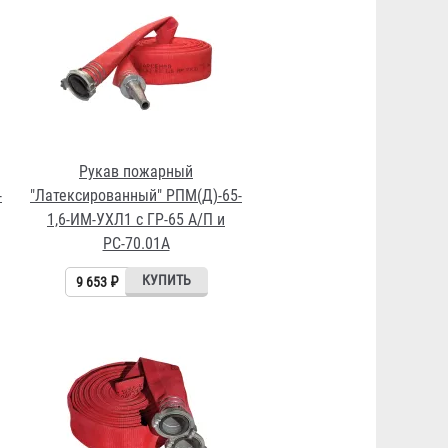
Рукав пожарный
-
"Латексированный" РПМ(Д)-65-
1,6-ИМ-УХЛ1 с ГР-65 А/П и
РС-70.01А
9 653 ₽