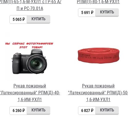
РПМ(П)-65-1,6-М-УХЛ1 с ГР-65 А/
РПМ(П)-80-1,6-М-УХЛ1
П и РС-70.01А
5 691 ₽
5 065 ₽
Рукав пожарный
Рукав пожарный
"Латексированный" РПМ(Д)-40-
"Латексированный" РПМ(Д)-50
1,6-ИМ-УХЛ1
1,6-ИМ-УХЛ1
6 260 ₽
6 827 ₽