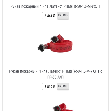
Рукав пожарный "Типа Латекс" РПМ(П)-50-1,6-М-УХЛ1 с
ГР-50 А/П
3 819 ₽
Рукав пожарный "Типа Латекс" РПМ(П)-50-1,6-М-УХЛ1 с
ГР-50 А/П и РС-50.01А