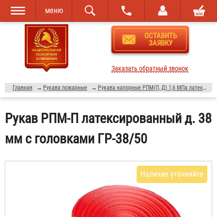
меню
Перейти к
Skip to
ОСТАВИТЬ
основному
navigation
ЗАЯВКУ
содержанию
Заказать обратный звонок
Главная
→
Рукава пожарные
→
Рукава напорные РПМ(П, Д) 1,6 МПа латексированные
Рукав РПМ-П латексированный д. 38
мм с головками ГР-38/50
Наличие уточняйте