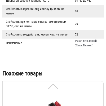
Диапазон рабочих температур, °C
от -60 до +40
Стойкость к абразивному износу, циклов, не
50
менее
Рукав пожарный "Типа Латекс" РПМ(П)-65-1,6-М-УХЛ1 с
Стойкость при контакте с нагретым стержнем
30
ГР-65 А/П и РС-70.01А
300°С, сек, не менее
5 065 ₽
Стойкость к воздействию масел, час, не менее
72
Рукав пожарный
Применение
"Типа Латекс"
Похожие товары
Рукав пожарный "Типа Латекс" РПМ(П)-50-1,6-М-УХЛ1 с
ГР-50 А/П
3 819 ₽