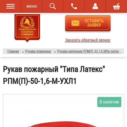
меню
Перейти к
Skip to
ОСТАВИТЬ
основному
navigation
ЗАЯВКУ
содержанию
Заказать обратный звонок
Главная
→
Рукава пожарные
→
Рукава напорные РПМ(П, Д) 1,6 МПа латексированные
Рукав пожарный "Типа Латекс"
РПМ(П)-50-1,6-М-УХЛ1
В наличии