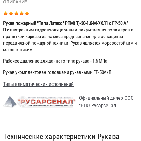
ОПИСАНИЕ
Рукав пожарный "Типа Латекс" РПМ(П)-50-1,6-М-УХЛ1 с ГР-50 А/
П
с внутренним гидроизоляционным покрытием из полимеров и
пропиткой каркаса из латекса предназначен для оснащения
передвижной пожарной техники. Рукав является морозостойким и
маслостойким.
Рабочее давление для данного типа рукава - 1,6 МПа.
Рукав укомплектован головками рукавными ГР-50А/П.
Типы климатических исполнений
Официальный дилер ООО
"НПО Русарсенал"
Табы
Технические характеристики Рукава