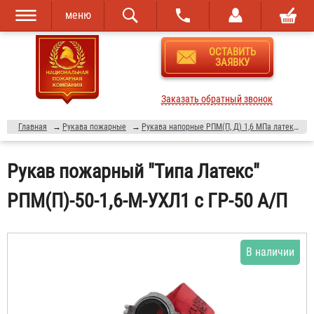
меню
Перейти к
Skip to
ОСТАВИТЬ
основному
navigation
ЗАЯВКУ
содержанию
Заказать обратный звонок
Главная
→
Рукава пожарные
→
Рукава напорные РПМ(П, Д) 1,6 МПа латексированные
Рукав пожарный "Типа Латекс"
РПМ(П)-50-1,6-М-УХЛ1 с ГР-50 А/П
В наличии