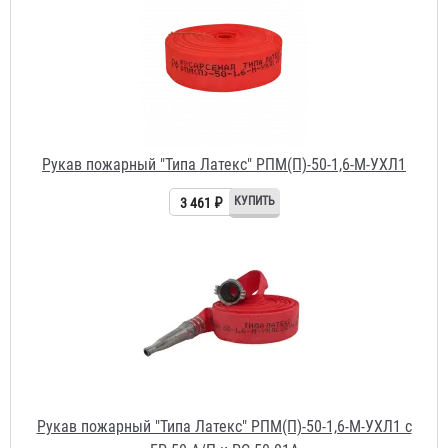
Рукав пожарный "Типа Латекс" РПМ(П)-50-1,6-М-УХЛ1
3 461 ₽
Рукав пожарный "Типа Латекс" РПМ(П)-50-1,6-М-УХЛ1 с
ГР-50 А/П и РС-50.01А
3 851 ₽