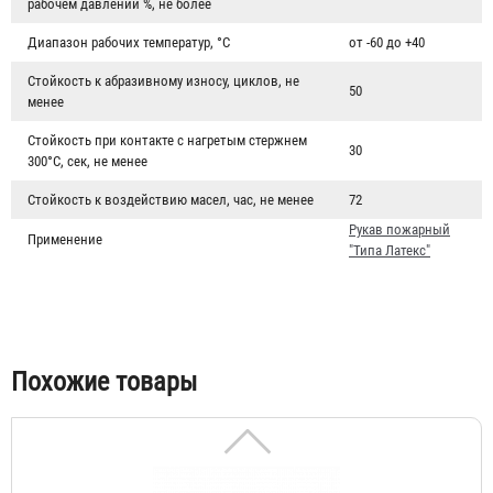
рабочем давлении %, не более
Диапазон рабочих температур, °C
от -60 до +40
Стойкость к абразивному износу, циклов, не
50
менее
Стойкость при контакте с нагретым стержнем
30
300°С, сек, не менее
Стойкость к воздействию масел, час, не менее
72
Рукав пожарный "Типа Латекс" РПМ(П)-65-1,6-М-УХЛ1 с
Рукав пожарный
Применение
"Типа Латекс"
ГР-65 А/П и РС-70.01А
5 065 ₽
Похожие товары