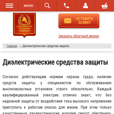
меню
Перейти к
Skip to
ОСТАВИТЬ
основному
navigation
ЗАЯВКУ
содержанию
Заказать обратный звонок
Главная
→
Диэлектрические средства защиты
Диэлектрические средства защиты
Согласно действующим нормам охраны труда, наличие
средств защиты у специалистов по обслуживанию
высоковольтных установок строго обязательно. Каждый
квалифицированный электрик отлично знает, что без
надежной защиты от воздействия тока высокого напряжения
приступать к работам опасно для жизни. При этом только
качественные диэлектрические изделия смогут обеспечить