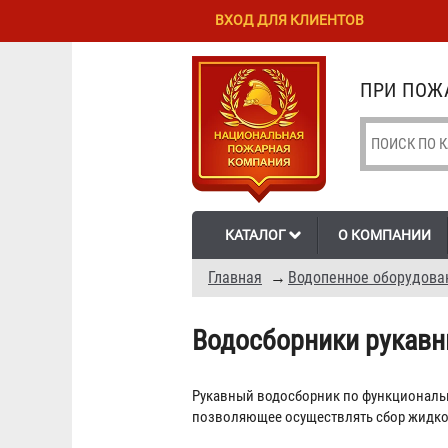
Перейти к
Skip to
ВХОД ДЛЯ КЛИЕНТОВ
основному
navigation
содержанию
ПРИ ПОЖА
КАТАЛОГ
О КОМПАНИИ
Главная
→
Водопенное оборудова
Водосборники рукав
Рукавный водосборник по функциональ
позволяющее осуществлять сбор жидкос