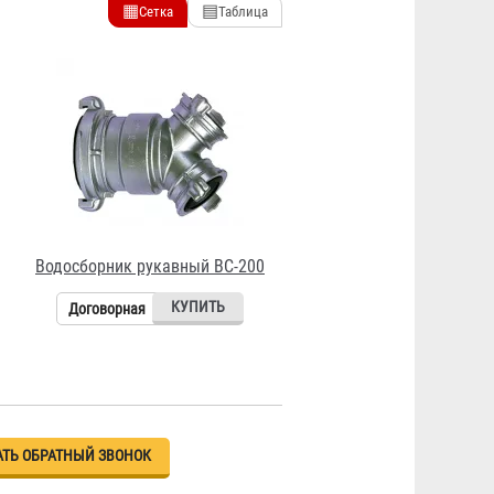
▦
▤
Сетка
Таблица
Водосборник рукавный ВС-200
Договорная
АТЬ ОБРАТНЫЙ ЗВОНОК