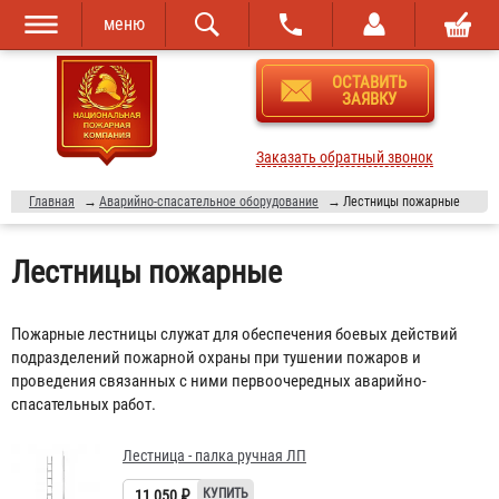
меню
Перейти к
Skip to
ОСТАВИТЬ
основному
navigation
ЗАЯВКУ
содержанию
Заказать обратный звонок
Главная
→
Аварийно-спасательное оборудование
→
Лестницы пожарные
Лестницы пожарные
Пожарные лестницы служат для обеспечения боевых действий
подразделений пожарной охраны при тушении пожаров и
проведения связанных с ними первоочередных аварийно-
спасательных работ.
Лестница - палка ручная ЛП
11 050 ₽