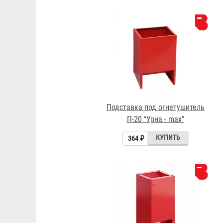
Подставка под огнетушитель
П-20 “Урна - max”
364 ₽