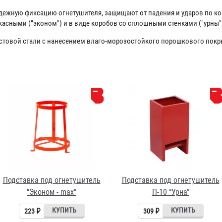
ежную фиксацию огнетушителя, защищают от падения и ударов по ко
касными ("эконом") и в виде коробов со сплошными стенками ("урны"
стовой стали с нанесением влаго-морозостойкого порошкового покр
Подставка под огнетушитель
Подставка под огнетушитель
"Эконом - max"
П-10 “Урна”
223 ₽
309 ₽