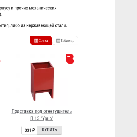
рпусу и прочих механических
).
ытия, либо из нержавеющей стали.
▦
▤
Сетка
Таблица
Подставка под огнетушитель
П-15 “Урна”
331 ₽