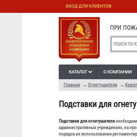
Перейти к
Skip to
ВХОД ДЛЯ КЛИЕНТОВ
основному
navigation
содержанию
ПРИ ПОЖА
КАТАЛОГ
О КОМПАНИИ
Главная
→
Огнетушители
→
Крепл
Подставки для огнет
Подставки для огнетушителя
необходимы
административных учреждениях, на прои
порядок их использования регламенти