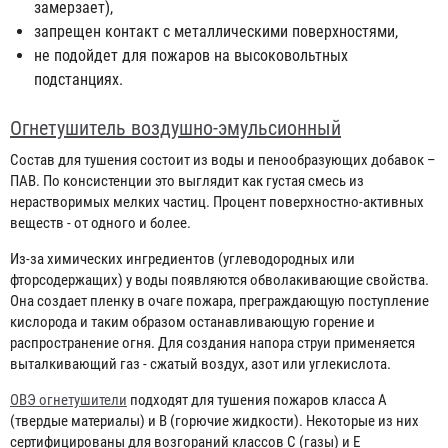
замерзает),
запрещен контакт с металлическими поверхностями,
не подойдет для пожаров на высоковольтных
подстанциях.
Огнетушитель воздушно-эмульсионный
Состав для тушения состоит из воды и пенообразующих добавок –
ПАВ. По консистенции это выглядит как густая смесь из
нерастворимых мелких частиц. Процент поверхностно-активных
веществ - от одного и более.
Из-за химических ингредиентов (углеводородных или
фторсодержащих) у воды появляются обволакивающие свойства.
Она создает пленку в очаге пожара, преграждающую поступление
кислорода и таким образом останавливающую горение и
распространение огня. Для создания напора струи применяется
выталкивающий газ - сжатый воздух, азот или углекислота.
ОВЭ огнетушители
подходят для тушения пожаров класса А
(твердые материалы) и В (горючие жидкости). Некоторые из них
сертифицированы для возгораний классов С (газы) и Е