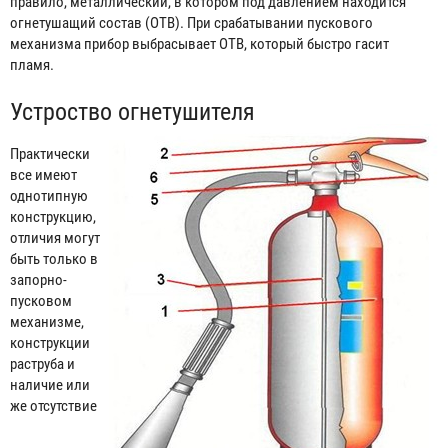
правило, металлический, в котором под давлением находится
огнетушащий состав (ОТВ). При срабатывании пускового
механизма прибор выбрасывает ОТВ, который быстро гасит
пламя.
Устроство огнетушителя
Практически
все имеют
однотипную
конструкцию,
отличия могут
быть только в
запорно-
пусковом
механизме,
конструкции
раструба и
наличие или
же отсутствие