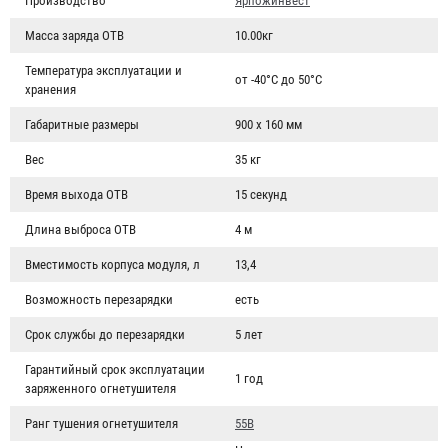
Производство
Ярпожинвест
Масса заряда ОТВ
10.00кг
Температура эксплуатации и
от -40°С до 50°С
хранения
Габаритные размеры
900 х 160 мм
Вес
35 кг
Время выхода ОТВ
15 секунд
Длина выброса ОТВ
4 м
Вместимость корпуса модуля, л
13,4
Возможность перезарядки
есть
Срок службы до перезарядки
5 лет
Гарантийный срок эксплуатации
1 год
заряженного огнетушителя
Ранг тушения огнетушителя
55В