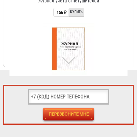
Журнал учета противопожарных инструктажей
156 ₽
Чехол для огнетушителя ЧП-ОУ-10
554 ₽