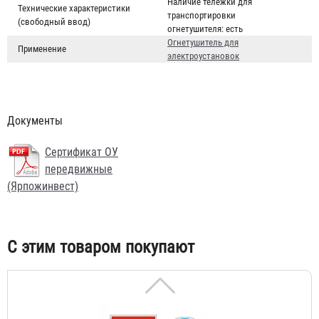
Наличие тележки для
Технические характеристики
транспортировки
(свободный ввод)
огнетушителя:
есть
Огнетушитель для
Применение
электроустановок
Документы
Щит пожарный металлический открытый
Сертификат ОУ
829 ₽
передвижные
(Ярпожинвест)
С этим товаром покупают
Знак на самоклеящейся пленке 150х150, 150х300,