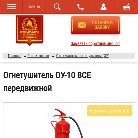
меню
Перейти к
Skip to
ОСТАВИТЬ
основному
navigation
ЗАЯВКУ
содержанию
Заказать обратный звонок
Главная
→
Огнетушители
→
Углекислотные огнетушители (ОУ)
Огнетушитель ОУ-10 BCE
передвижной
Наличие уточняйте