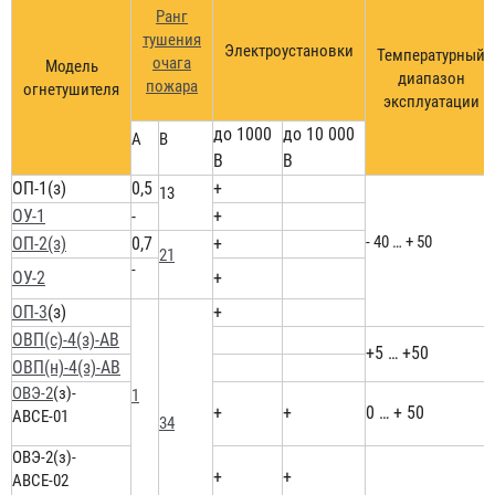
Ранг
тушения
Электроустановки
Температурный
очага
Модель
диапазон
пожара
огнетушителя
эксплуатации
до 1000
до 10 000
А
В
В
В
ОП-1(з)
0,5
+
13
ОУ-1
-
+
- 40 … + 50
ОП-2(з)
0,7
+
21
-
ОУ-2
+
ОП-3
(з)
+
ОВП(с)-4(з)-АВ
+5 … +50
ОВП(н)-4(з)-АВ
ОВЭ-2
(з)-
1
+
+
0 … + 50
АВСЕ-01
34
ОВЭ-2(з)-
+
+
АВСЕ-02