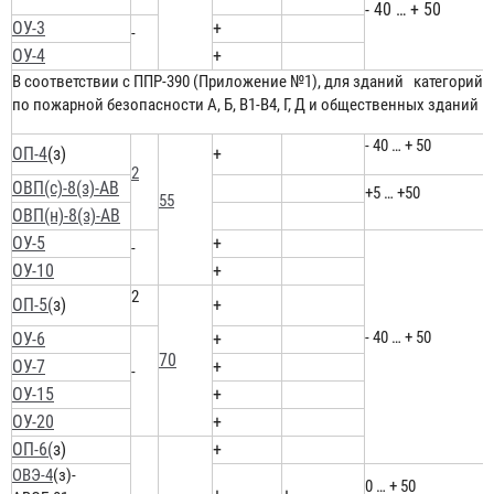
- 40 … + 50
ОУ-3
+
-
ОУ-4
+
В соответствии с ППР-390 (Приложение №1), для зданий категорий
по пожарной безопасности А, Б, В1-В4, Г, Д и общественных зданий
- 40 … + 50
ОП-4
(з)
+
2
ОВП(с)-8(з)-АВ
+5 … +50
55
ОВП(н)-8(з)-АВ
ОУ-5
+
-
ОУ-10
+
2
ОП-5(
з)
+
- 40 … + 50
ОУ-6
+
70
ОУ-7
+
-
ОУ-15
+
ОУ-20
+
ОП-6(
з)
+
ОВЭ-4
(з)-
0 … + 50