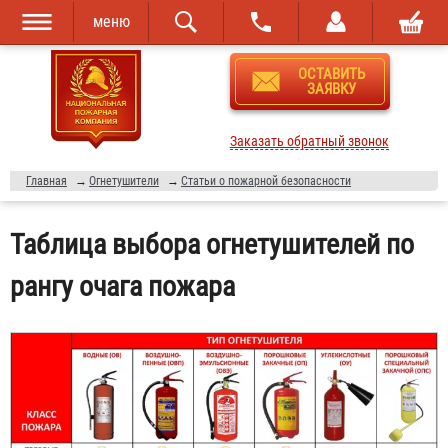
меню
Перейти к
Skip to
ОСТАВИТЬ
основному
navigation
ЗАЯВКУ
содержанию
Заказать обратный звонок
Главная
→
Огнетушители
→
Статьи о пожарной безопасности
Таблица выбора огнетушителей по
рангу очага пожара