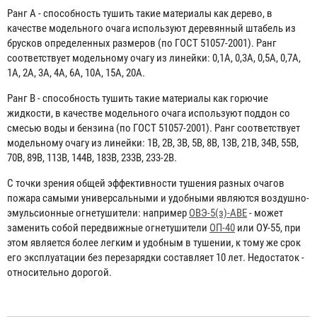
Ранг А
- способность тушить такие материалы как дерево, в
качестве модельного очага используют деревянный штабель из
брусков определенных размеров (по ГОСТ 51057-2001). Ранг
соответствует модельному очагу из линейки: 0,1А, 0,3А, 0,5А, 0,7А,
1А, 2А, 3А, 4А, 6А, 10А, 15А, 20А.
Ранг В
- способность тушить такие материалы как горючие
жидкости, в качестве модельного очага используют поддон со
смесью воды и бензина (по ГОСТ 51057-2001). Ранг соответствует
модельному очагу из линейки: 1В, 2В, 3В, 5В, 8В, 13В, 21В, 34В, 55В,
70В, 89В, 113В, 144В, 183В, 233В, 233-2В.
С точки зрения общей эффективности тушения разных очагов
пожара самыми универсальными и удобными являются воздушно-
эмульсионные огнетушители: например
ОВЭ-5(з)-АВЕ
- может
заменить собой передвижные огнетушители
ОП-40
или ОУ-55, при
этом является более легким и удобным в тушении, к тому же срок
его эксплуатации без перезарядки составляет 10 лет. Недостаток -
относительно дорогой.