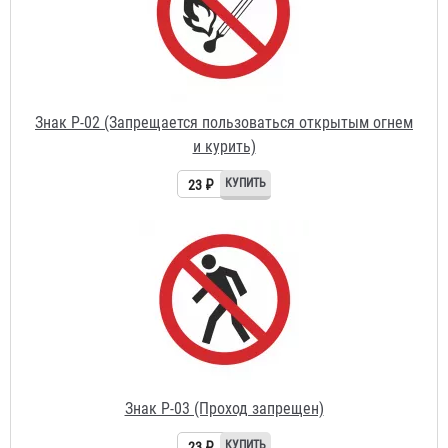
и курить)
23 ₽
Знак P-03 (Проход запрещен)
23 ₽