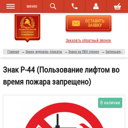
меню
Перейти к
Skip to
ОСТАВИТЬ
основному
navigation
ЗАЯВКУ
содержанию
Заказать обратный звонок
Главная
→
Знаки, журналы, плакаты
→
Знаки на ПВХ пленке
→
Запрещающие знаки
Знак P-44 (Пользование лифтом во
время пожара запрещено)
В наличии