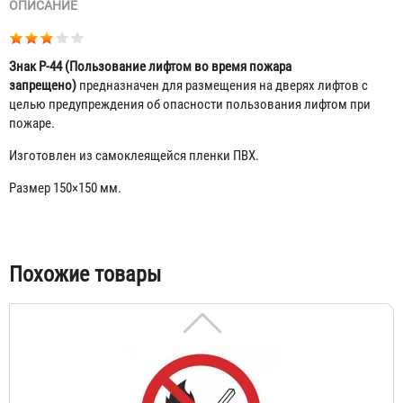
ОПИСАНИЕ
Знак P-44 (Пользование лифтом во время пожара
запрещено)
предназначен для размещения на дверях лифтов с
целью предупреждения об опасности пользования лифтом при
пожаре.
Изготовлен из самоклеящейся пленки ПВХ.
Знак P-01 (Запрещается курить)
Размер 150×150 мм.
23 ₽
Табы
Похожие товары
Знак P-02 (Запрещается пользоваться открытым огнем