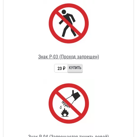
Знак P-03 (Проход запрещен)
23 ₽
Знак P-04 (Запрещается тушить водой)
23 ₽