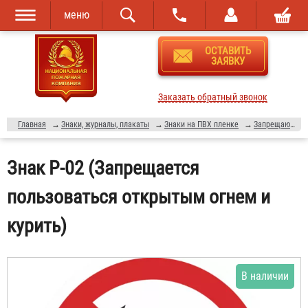
меню
Перейти к
Skip to
ОСТАВИТЬ
основному
navigation
ЗАЯВКУ
содержанию
Заказать обратный звонок
Главная
→
Знаки, журналы, плакаты
→
Знаки на ПВХ пленке
→
Запрещающие знаки
Знак P-02 (Запрещается
пользоваться открытым огнем и
курить)
В наличии