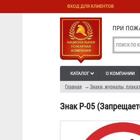
Перейти к
Skip to
ВХОД ДЛЯ КЛИЕНТОВ
основному
navigation
содержанию
ПРИ ПОЖА
КАТАЛОГ
О КОМПАНИИ
Главная
→
Знаки, журналы, плака
Знак P-05 (Запрещает