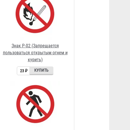
Знак P-03 (Проход запрещен)
23 ₽
Знак P-04 (Запрещается тушить
водой)