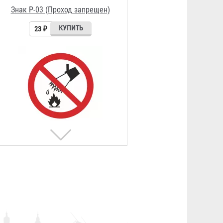
23 ₽
Знак P-06 (Доступ посторонним
запрещен)
23 ₽