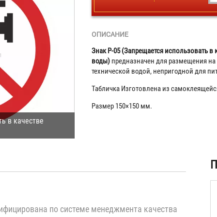
ОПИСАНИЕ
Знак P-05 (Запрещается использовать в 
воды)
предназначен для размещения на 
технической водой, непригодной для пи
Табличка Изготовлена из самоклеящейс
Размер 150×150 мм.
ть в качестве
ая
П
)
ифицирована по системе менеджмента качества