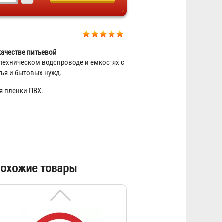
Знак P-01 (Запрещается курить)
23 ₽
качестве питьевой
техническом водопроводе и емкостях с
тья и бытовых нужд.
я пленки ПВХ.
Знак P-02 (Запрещается
пользоваться открытым огнем и
охожие товары
курить)
23 ₽