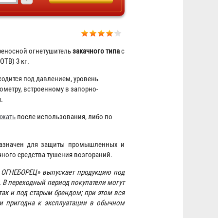
реносной огнетушитель
закачного типа
с
ТВ) 3 кг.
одится под давлением, уровень
метру, встроенному в запорно-
.
яжать
после использования, либо по
Кронштейн транспортный Т-3
назначен для защиты промышленных и
143 ₽
чного средства тушения возгораний.
 ОГНЕБОРЕЦ» выпускает продукцию под
. В переходный период покупатели могут
так и под старым брендом; при этом вся
 и пригодна к эксплуатации в обычном