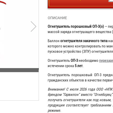
ОПИСАНИЕ
Огнетушитель порошковый ОП-3(з)
— пе
массой заряда огнетушащего вещества (О
Баллон
огнетушителя закачного типа
нах
которого можно контролировать по мано
пусковое устройство (ЗПУ) огнетушителя
Огнетушитель
ОП-3
необходимо
перезар
истечении срока
5 лет
.
Огнетушитель порошковый ОП-3 пред
гражданских объектов в качестве перви
Внимание! С июля 2026 года ООО «НПК
брендом "Гарвилон" вместо "Огнеборец"
получать огнетушители как под новым, 
продукция соответствует требованиям
режиме.