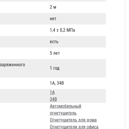
2 м
нет
1,4 ± 0,2 МПа
есть
5 лет
 заряженного
1 год
1A, 34B
1А
34В
Автомобильный
огнетушитель
Огнетушитель для дома
Огнетушители для офиса