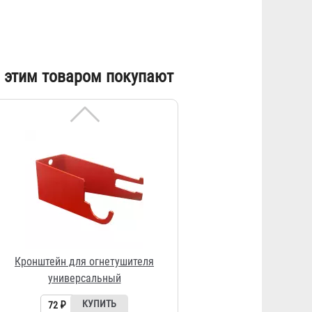
Кронштейн для огнетушителя
 этим товаром покупают
универсальный
72 ₽
Подставка под огнетушитель
"Эконом"
202 ₽