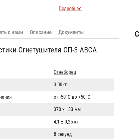
Подробнее
ать с нами
Описание
Документы
С
стики Огнетушителя ОП-3 АВСА
Огнеборец
3.00кг
анения
от -50°С до +50°С
370 х 133 мм
4,1 ± 0,25 кг
8 секунд