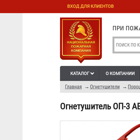
Перейти к
Skip to
ВХОД ДЛЯ КЛИЕНТОВ
основному
navigation
содержанию
ПРИ ПОЖА
КАТАЛОГ
О КОМПАНИИ
Главная
→
Огнетушители
→
Поро
Огнетушитель ОП-3 А