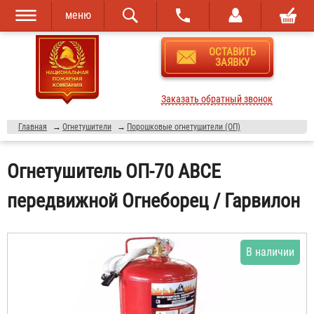
меню
Перейти к
Skip to
ОСТАВИТЬ
основному
navigation
ЗАЯВКУ
содержанию
Заказать обратный звонок
Главная
→
Огнетушители
→
Порошковые огнетушители (ОП)
Огнетушитель ОП-70 ABCE
передвижной Огнеборец / Гарвилон
В наличии