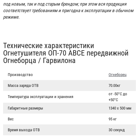
под новым, так и под старым брендом; при этом вся продукция
соответствует требованиям и пригодна к эксплуатации в обычном
режиме.
Табы
Технические характеристики
Огнетушителя ОП-70 ABCE передвижной
Огнеборца / Гарвилона
Производство
Огнеборец
Масса заряда ОТВ
70.00кг
от -50°С до
Температура эксплуатации и хранения
+50°С
Габаритные размеры
1340 х 500 мм
Вес
95 кг
Время выхода ОТВ
30 секунд