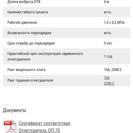
Длина выброса ОТВ
6 м
Наличие гибкого шланга
есть
Рабочее давление
1,4 ± 0,2 МПа
Возможность перезарядки
есть
Срок службы до перезарядки
5 лет
Гарантийный срок эксплуатации заряженного
1 год
огнетушителя
Ранг модельного очага
10A, 233B-2
10А
Ранг тушения огнетушителя
233B-2
Чехол для огнетушителя ЧП-ОП-70
957 ₽
Документы
Сертификат соответствия
Огнетушитель ОП-70